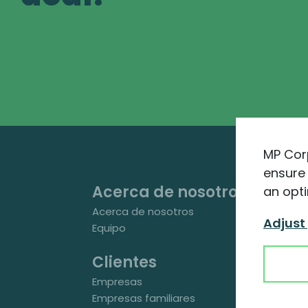
MP Cor
ensure 
Acerca de nosotros
an opti
Acerca de nosotros
Adjust
Equipo
Clientes
Empresas
Empresas familiares