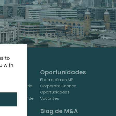
es to
u with
Oportunidades
para la
El día a día en MP
nzada e Industria
Corporate Finance
Oportunidades
para el sector de
Vacantes
ovilidad
Blog de M&A
 M&A en