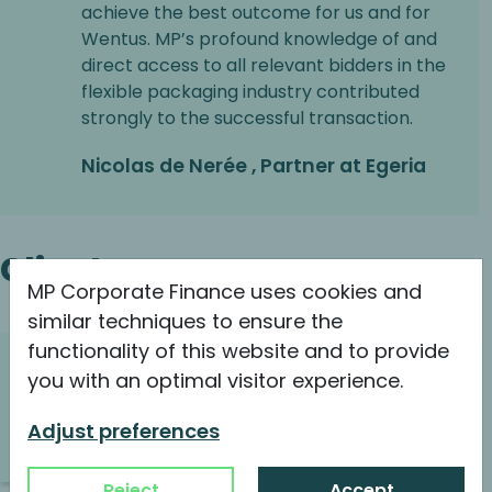
achieve the best outcome for us and for
Wentus. MP’s profound knowledge of and
direct access to all relevant bidders in the
flexible packaging industry contributed
strongly to the successful transaction.
Nicolas de Nerée , Partner at Egeria
Clientes
MP Corporate Finance uses cookies and
similar techniques to ensure the
functionality of this website and to provide
Soluciones estratégicas para
you with an optimal visitor experience.
inversores financieros
Adjust preferences
Continuar leyendo
Reject
Accept