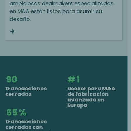
ambiciosos dealmakers especializados
en M&A están listos para asumir su
desafío.
Continue reading
92
#
1
transacciones
asesor para M&A
cerradas
de fabricación
avanzada en
Europa
67
%
transacciones
cerradas con