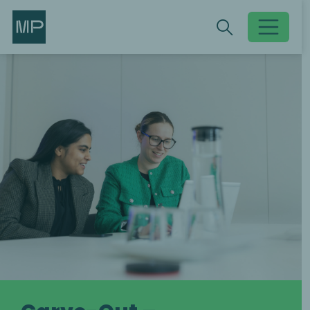
Search
Search
Toggle searc