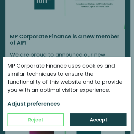
MP Corporate Finance is a new member
of AIFI
We are proud to announce our new
membership with…
MP Corporate Finance uses cookies and
similar techniques to ensure the
Continue reading
functionality of this website and to provide
you with an optimal visitor experience.
Adjust preferences
Reject
Accept