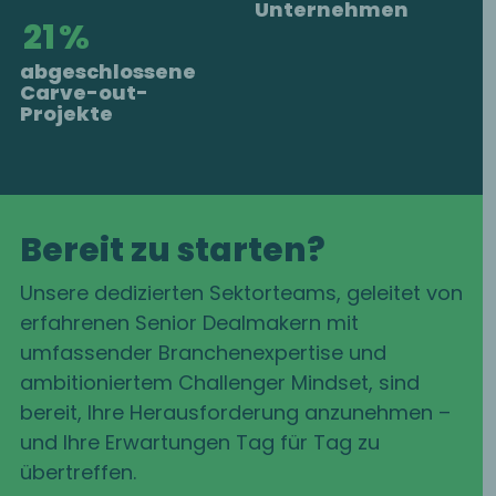
Unternehmen
22
%
abgeschlossene
Carve-out-
Projekte
Bereit zu starten?
Unsere dedizierten Sektorteams, geleitet von
erfahrenen Senior Dealmakern mit
umfassender Branchenexpertise und
ambitioniertem Challenger Mindset, sind
bereit, Ihre Herausforderung anzunehmen –
und Ihre Erwartungen Tag für Tag zu
übertreffen.