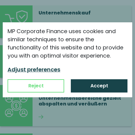
Unternehmenskauf
Weiterlesen
MP Corporate Finance uses cookies and
similar techniques to ensure the
functionality of this website and to provide
Kapitalerhöhung
you with an optimal visitor experience.
Weiterlesen
Adjust preferences
Reject
Accept
Carve-Outs –
Unternehmensbereiche gezielt
abspalten und veräußern
Weiterlesen