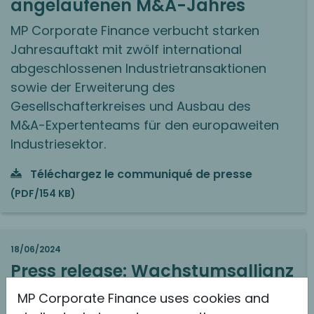
angelaufenen M&A-Jahres
MP Corporate Finance verbucht starken
Jahresauftakt mit zwölf international
abgeschlossenen Industrietransaktionen
sowie der Erweiterung des
Gesellschafterkreises und Ausbau des
M&A-Expertenteams für den europaweiten
Industriesektor.
Téléchargez le communiqué de presse
(PDF/154 KB)
18/06/2024
Press release: Wachstumsallianz
im stark fragmentierten
MP Corporate Finance uses cookies and
Pharma-Verpackungssektor: MP