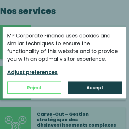
Nos services
Buy & Build pour une croissance
MP Corporate Finance uses cookies and
accélérée
similar techniques to ensure the
Continuer la lecture
functionality of this website and to provide
you with an optimal visitor experience.
Adjust preferences
Buy-Side – Accompagnement
stratégique pour les acquéreurs
Reject
Accept
Continuer la lecture
Carve-Out – Gestion
stratégique des
désinvestissements complexes