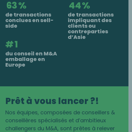
65
%
45
%
de transactions
de transactions
conclues en sell-
impliquant des
side
clients ou
contreparties
d’Asie
#
1
du conseil en M&A
emballage en
Europe
Prêt à vous lancer ?!
Nos équipes, composées de conseillers &
conseillères spécialisés et d’ambitieux
challengers du M&A, sont prêtes à relever