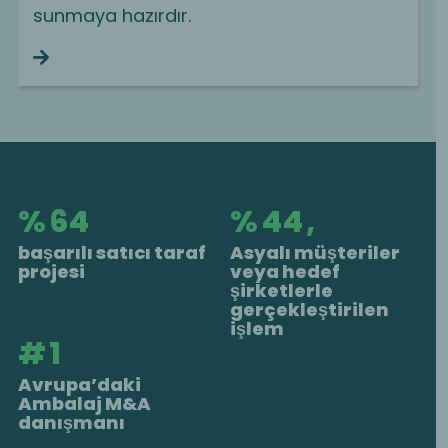
sunmaya hazırdır.
Continue reading
%
65
%
45
,
başarılı satıcı taraf
Asyalı müşteriler
projesi
veya hedef
şirketlerle
gerçekleştirilen
işlem
#
1
Avrupa’daki
Ambalaj M&A
danışmanı