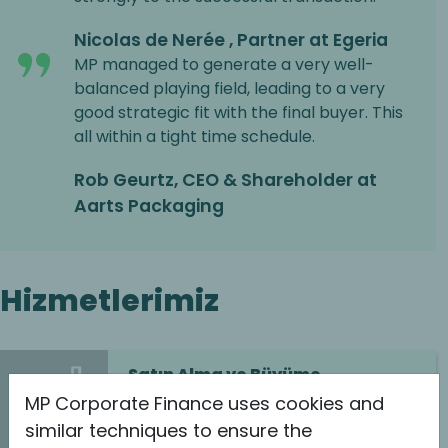
Nicolas de Nerée , Partner at Egeria
MP managed to generate a very well-
balanced playing field, leading to a very
good strategic fit with the final buyer. This
all within a tight time schedule.
Rob Geurtz, CEO & Shareholder at
Aarts Packaging
Hizmetlerimiz
Satın Alma ve Büyüme
MP Corporate Finance uses cookies and
Okumaya devam et
similar techniques to ensure the