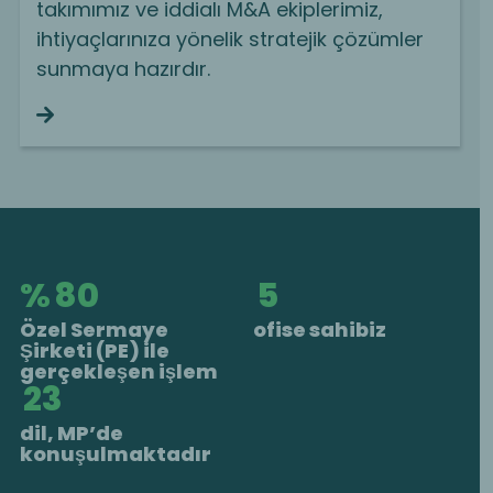
takımımız ve iddialı M&A ekiplerimiz,
ihtiyaçlarınıza yönelik stratejik çözümler
sunmaya hazırdır.
Continue reading
%
82
5
Özel Sermaye
ofise sahibiz
Şirketi (PE) ile
gerçekleşen işlem
24
dil, MP’de
konuşulmaktadır