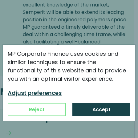
excellent knowledge of the market,
Semperit will be able to extend its leading
position in the engineered polymers space.
MP guaranteed a timely deliverable of the
deal within a challenging time frame, while
also facilitating a well-balanced
negotiation environment with the sellers.
MP Corporate Finance uses cookies and
similar techniques to ensure the
Karl Haider, CEO at Semperit
functionality of this website and to provide
you with an optimal visitor experience.
Müşteri
Adjust preferences
Reject
Accept
Finansal Sponsorlar
Okumaya devam et