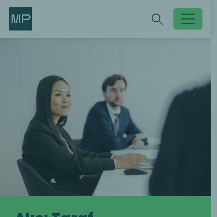
Search
Search
Toggle searc