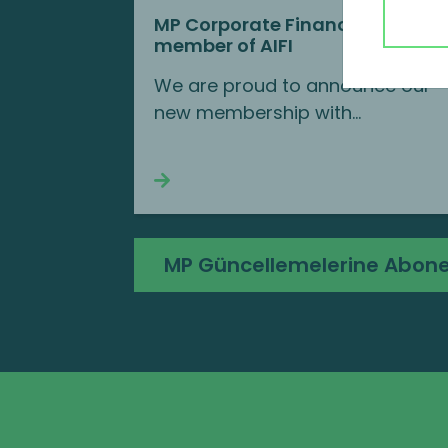
MP Corporate Finance is a new
member of AIFI
We are proud to announce our
new membership with…
Continue reading
MP Güncellemelerine Abone