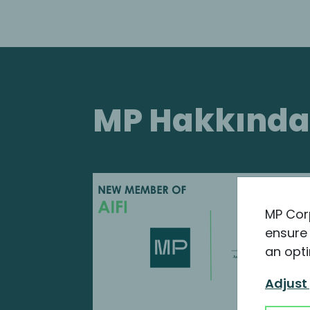
MP Hakkında e
MP Cor
ensure 
an opti
Adjust