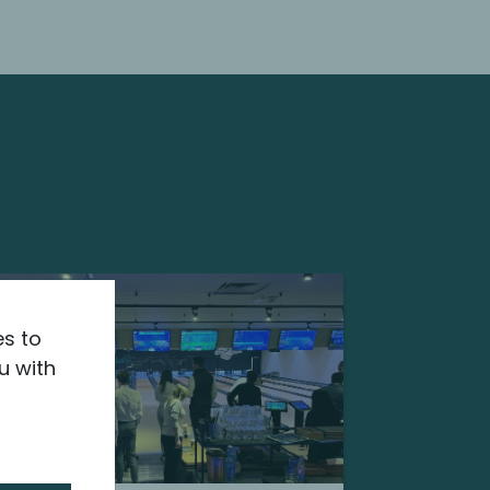
es to
u with