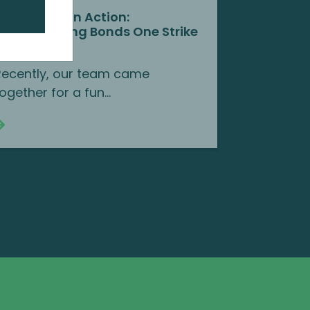
Team Spirit in Action:
Strengthening Bonds One Strike
at a Time
Recently, our team came
together for a fun…
Continue reading