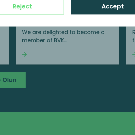
Reject
Accept
MP Corporate Finance joins BVK
Bundesverband
Beteiligungskapital
We are delighted to become a
member of BVK…
Continue reading
 Olun