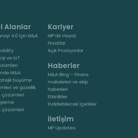
l Alanlar
Kariyer
anayi 4.0 için M&A
MP’de Hayat
Fırsatlar
bility
Açık Pozisyonlar
oji ve IoT
Haberler
özümleri
ünde M&A
M&A Blog – Finans
ratejik büyüme
makaleleri ve ekip
imleri ve güzellik
haberleri
 çözümleri
Etkinlikler
işleme
İndirilebilecek İçerikler
 çözümleri
İletişim
MP Updates