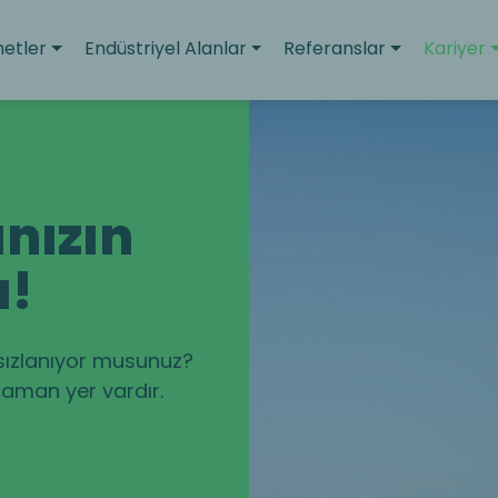
etler
Endüstriyel Alanlar
Referanslar
Kariyer
ınızın
ı!
sızlanıyor musunuz?
 zaman yer vardır.