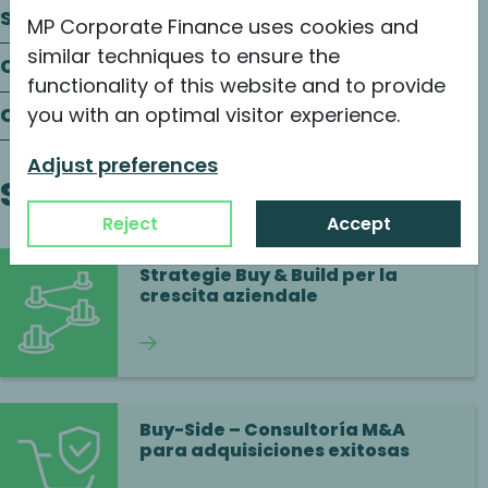
Silvicoltura e Prodotti del legno
MP Corporate Finance uses cookies and
similar techniques to ensure the
Carta e imballaggio
functionality of this website and to provide
Commercio e Distribuzione
you with an optimal visitor experience.
Adjust preferences
Servizi
Reject
Accept
Strategie Buy & Build per la
crescita aziendale
Continua a leggere
Buy-Side – Consultoría M&A
para adquisiciones exitosas