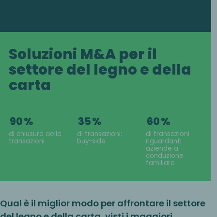
Soluzioni M&A per il
settore del legno e della
carta
90
%
35
%
60
%
di chiusura delle
di transazioni:
di transazioni
transazioni
buy-side
riguardanti
aziende a
conduzione
familiare
Qual è il miglior modo per affrontare il settore
del legno e della carta, visti i maggiori