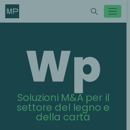
Search
Search
Toggle searc
Wp
Soluzioni M&A per il
settore del legno e
della carta