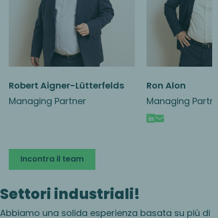
Settori
Settori
Robert Aigner-Lütterfelds
Ron Alon
Refractories
Diversified En
Managing Partner
Managing Partn
Devices
Incontrare Ron Alon
Incontrare Geo
Incontra il team
Settori industriali!
Abbiamo una solida esperienza basata su più di