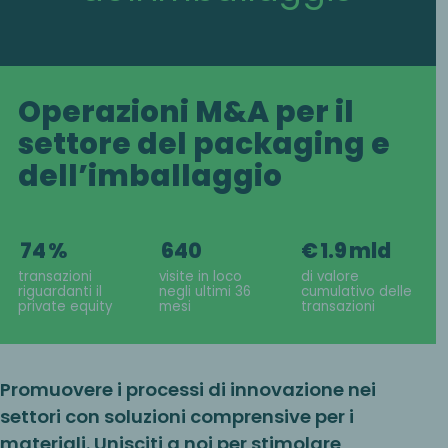
Operazioni M&A per il
settore del packaging e
dell’imballaggio
74
%
640
€
1.9
mld
transazioni
visite in loco
di valore
riguardanti il
negli ultimi 36
cumulativo delle
private equity
mesi
transazioni
Promuovere i processi di innovazione nei
settori con soluzioni comprensive per i
materiali. Unisciti a noi per stimolare