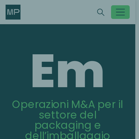
Search
Search
Toggle searc
Em
Operazioni M&A per il
settore del
packaging e
dell’imballaggio