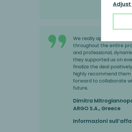
Adjust
We really appreciated 
throughout the entire pro
and professional, dynamic
they supported us on ever
finalize the deal positive
highly recommend them 
forward to collaborate w
future.
Dimitra Mitrogiannopo
ARGO S.A., Greece
Informazioni sull’affa