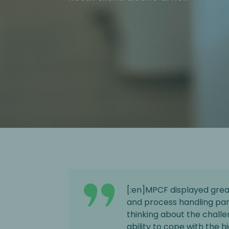
[:en]MPCF displayed grea
and process handling part
thinking about the challe
ability to cope with the 