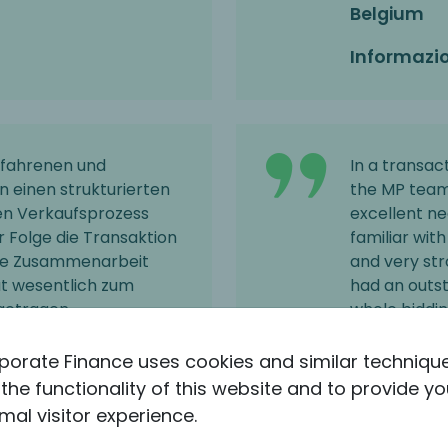
Belgium
Informazio
rfahrenen und
In a transac
 einen strukturierten
the MP team
en Verkaufsprozess
excellent ne
er Folge die Transaktion
familiar wit
 Die Zusammenarbeit
and very str
t wesentlich zum
had an outst
igetragen.
whole biddin
manner. I w
ging Director at
team for fut
porate Finance uses cookies and similar techniqu
any
the functionality of this website and to provide yo
Guido Bro
mal visitor experience.
re
Lovells In