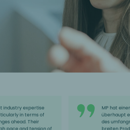
t industry expertise
MP hat eine
icularly in terms of
überhaupt e
nges ahead. Their
des umfangr
high pace and tension of
breiten Pro