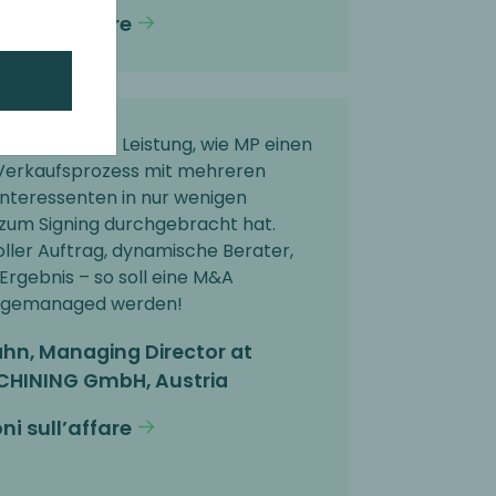
ni sull’affare
eindruckende Leistung, wie MP einen
erkaufsprozess mit mehreren
Interessenten in nur wenigen
zum Signing durchgebracht hat.
ller Auftrag, dynamische Berater,
Ergebnis – so soll eine M&A
n gemanaged werden!
hn, Managing Director at
HINING GmbH, Austria
ni sull’affare