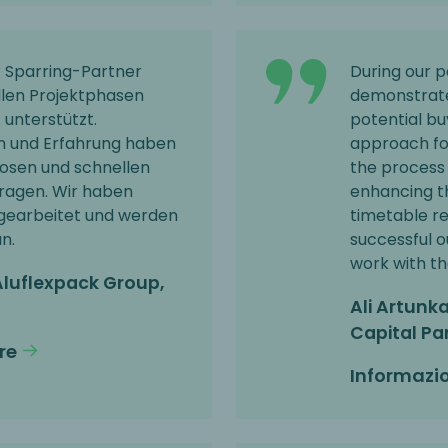
r Sparring-Partner
During our p
llen Projektphasen
demonstrate
t unterstützt.
potential buy
n und Erfahrung haben
approach for
osen und schnellen
the process 
ragen. Wir haben
enhancing th
earbeitet und werden
timetable re
n.
successful o
work with t
Aluflexpack Group,
Ali Artunk
Capital Pa
re
Informazio