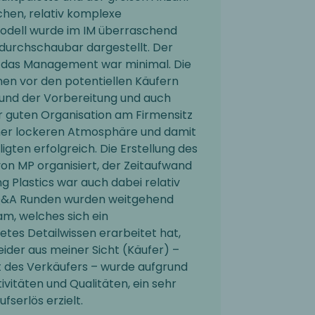
chen, relativ komplexe
dell wurde im IM überraschend
 durchschaubar dargestellt. Der
 das Management war minimal. Die
nen vor den potentiellen Käufern
und der Vorbereitung und auch
r guten Organisation am Firmensitz
iner lockeren Atmosphäre und damit
iligten erfolgreich. Die Erstellung des
on MP organisiert, der Zeitaufwand
ng Plastics war auch dabei relativ
 Q&A Runden wurden weitgehend
, welches sich ein
tes Detailwissen erarbeitet hat,
Leider aus meiner Sicht (Käufer) –
t des Verkäufers – wurde aufgrund
tivitäten und Qualitäten, ein sehr
fserlös erzielt.