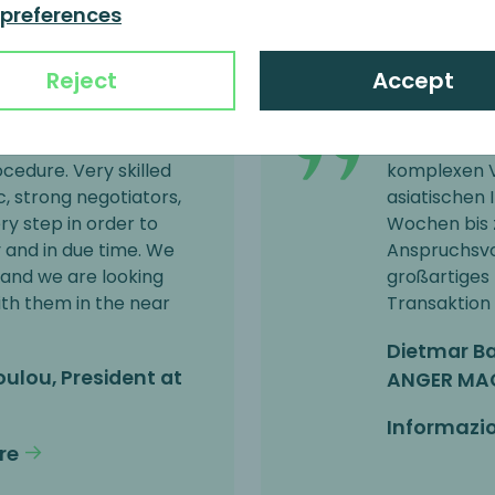
 preferences
Informazio
Reject
Accept
MP-Team assistance
Eine sehr be
cedure. Very skilled
komplexen V
, strong negotiators,
asiatischen 
y step in order to
Wochen bis 
ly and in due time. We
Anspruchsvo
and we are looking
großartiges 
ith them in the near
Transaktio
Dietmar Ba
ulou, President at
ANGER MAC
Informazio
re