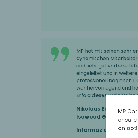
MP hat mit seinen sehr e
dynamischen Mitarbeitern
und sehr gut vorbereitet
eingeleitet und in weiter
professionell begleitet.
war hervorragend und ha
Erfolg dieses Projekts be
Nikolaus Ernest, Mana
MP Cor
Isowood GmbH, Germ
ensure 
an opti
Informazioni sull’affa