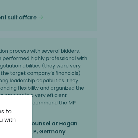
ni sull’affare
tion process with several bidders,
 performed highly professional with
gotiation abilities (they were very
h the target company’s financials)
ong leadership capabilities. They
anding flexibility and organized the
g process in a very efficient
ould always recommend the MP
ure Projects.
es to
u with
ckhausen, Counsel at Hogan
ternational LLP, Germany