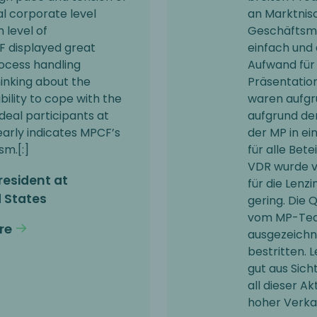
al corporate level
an Marktnis
h level of
Geschäftsmo
F displayed great
einfach und
rocess handling
Aufwand für
hinking about the
Präsentatio
bility to cope with the
waren aufgr
deal participants at
aufgrund de
early indicates MPCF’s
der MP in e
sm.[:]
für alle Bete
VDR wurde v
resident at
für die Lenzi
d States
gering. Die
vom MP-Team
re
ausgezeichne
bestritten. 
gut aus Sich
all dieser Ak
hoher Verkau