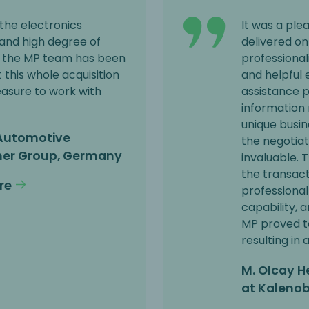
the electronics
It was a ple
 and high degree of
delivered on
 the MP team has been
professiona
 this whole acquisition
and helpful 
easure to work with
assistance 
information
unique busi
O Automotive
the negotiat
her Group, Germany
invaluable. 
the transact
re
professiona
capability, 
MP proved t
resulting in 
M. Olcay 
at Kalenob