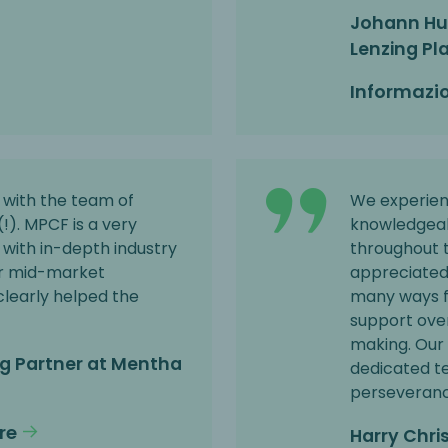
Johann Hub
Lenzing Pl
Informazio
 with the team of
We experien
!). MPCF is a very
knowledgeab
 with in-depth industry
throughout t
or mid-market
appreciated t
clearly helped the
many ways 
support over
making. Our 
g Partner at Mentha
dedicated te
perseveranc
re
Harry Chri