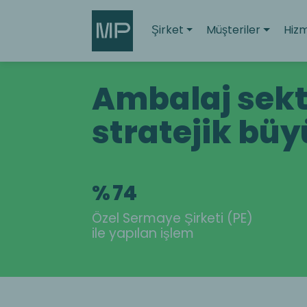
Search
Şirket
Müşteriler
Hizm
Ambalaj sek
stratejik bü
%
74
Özel Sermaye Şirketi (PE)
ile yapılan işlem