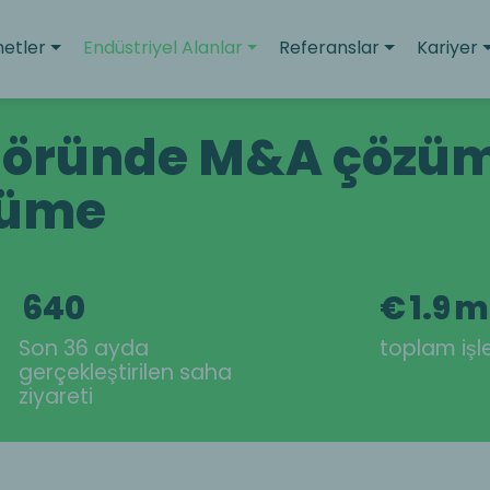
etler
Endüstriyel Alanlar
Referanslar
Kariyer
töründe M&A çözüml
yüme
640
€
1.9
m
Son 36 ayda
toplam işl
gerçekleştirilen saha
ziyareti