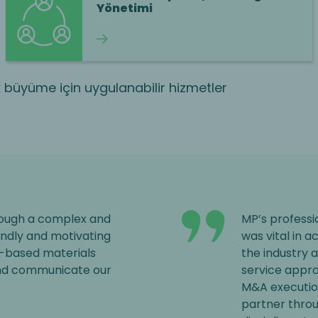
Yönetimi
Okumaya devam et
 büyüme için uygulanabilir hizmetler
rough a complex and
MP’s professi
endly and motivating
was vital in a
d-based materials
the industry 
and communicate our
service appr
M&A executio
partner thro