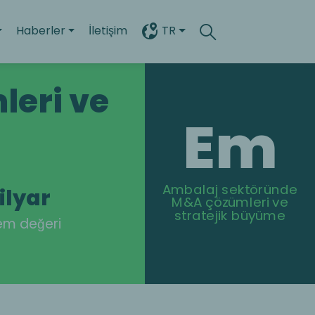
Haberler
İletişim
TR
Search
Toggle search
eri ve
Em
Ambalaj sektöründe
ilyar
M&A çözümleri ve
stratejik büyüme
em değeri