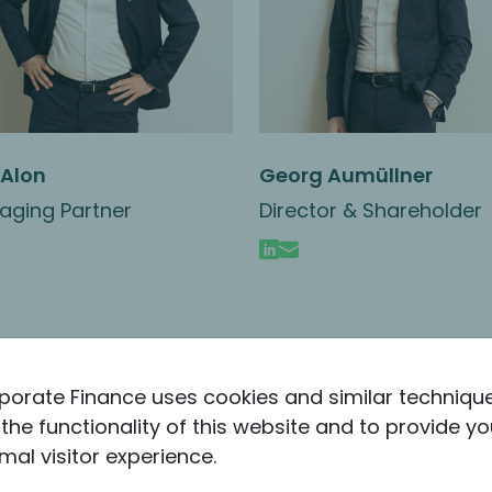
Sektör
Sektör
 Alon
Georg Aumüllner
Diversified Engineered
Chemicals, Engineer
aging Partner
Director & Shareholder
Parts & Devices
Polymers & Compou
Recycling
Tanışma Georg
Aumüllner
Tanışma Sinan İkiışık
porate Finance uses cookies and similar techniqu
the functionality of this website and to provide yo
mal visitor experience.