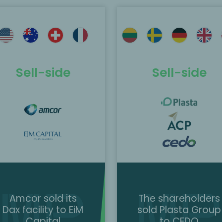
MP Corporate Finance
MP Corporate Finance
acted as the exclusive
acted as the exclusive
financial advisor to the
financial advisor to th
shareholders in the sale of
shareholders in the sal
Plasta Group to CEDO.
Outlast Technologies 
Sell-side
Sell-side
to Sunwin group.
Daha fazlasını bul
Daha fazlasını bul
Amcor sold its
The shareholders
Dax facility to EiM
sold Plasta Group
Capital
to CEDO