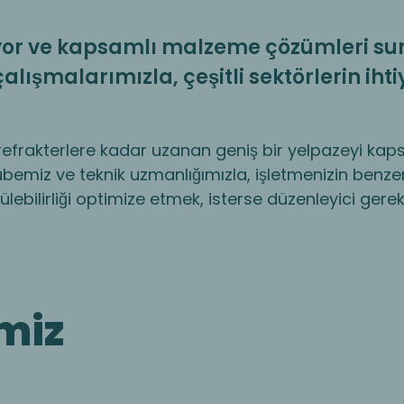
iriyor ve kapsamlı malzeme çözümleri s
lışmalarımızla, çeşitli sektörlerin iht
en refrakterlere kadar uzanan geniş bir yelpazeyi k
übemiz ve teknik uzmanlığımızla, işletmenizin benz
lebilirliği optimize etmek, isterse düzenleyici gere
miz