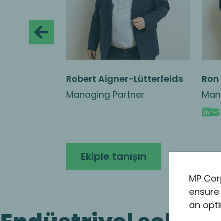
Sektör
Robert Aigner-Lütterfelds
Ron
 Engineered
Refractories
Managing Partner
Man
ices
Tanışma Ron Alon
arts
e Metal
ert Aigner-
Ekiple tanışın
MP Cor
ensure 
an opti