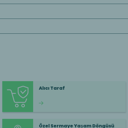
Alıcı Taraf
Okumaya devam et
Özel Sermaye Yaşam Döngüsü