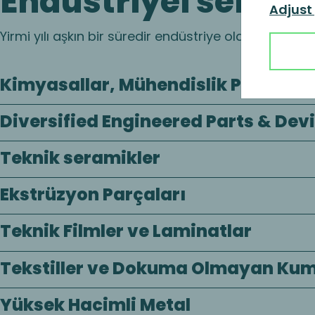
Endüstriyel sektörl
Adjust
Yirmi yılı aşkın bir süredir endüstriye olan bağlılığım
Kimyasallar, Mühendislik Polimerle
Diversified Engineered Parts & Dev
Teknik seramikler
Ekstrüzyon Parçaları
Teknik Filmler ve Laminatlar
Tekstiller ve Dokuma Olmayan Kum
Yüksek Hacimli Metal