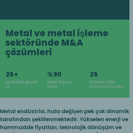
Metal ve metal işleme
sektöründe M&A
çözümleri
25
+
%
90
25
piyasada geçen
işlem başarı
başarılı varlık
yıl
oranı
ayrıştırma projesi
Metal endüstrisi, hızla değişen pek çok dinamik
tarafından şekillenmektedir. Yükselen enerji ve
hammadde fiyatları, teknolojik dönüşüm ve