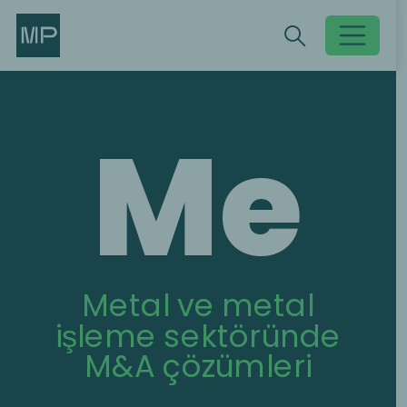
Search
Search
Toggle searc
Me
Metal ve metal
işleme sektöründe
M&A çözümleri