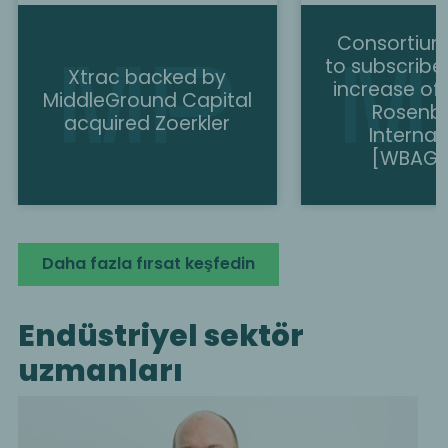
Consortium
to subscribe
Xtrac backed by
increase of
MiddleGround Capital
Rosenb
acquired Zoerkler
Internat
[WBAG:
Daha fazla fırsat keşfedin
Endüstriyel sektör
uzmanları