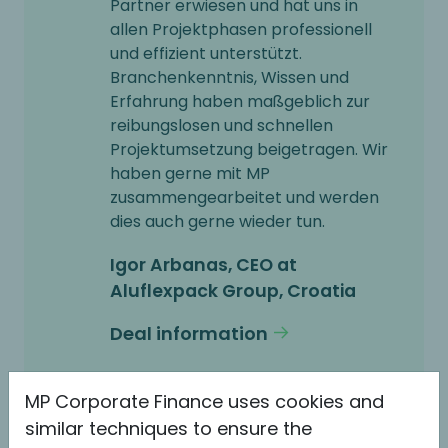
Partner erwiesen und hat uns in
allen Projektphasen professionell
und effizient unterstützt.
Branchenkenntnis, Wissen und
Erfahrung haben maßgeblich zur
reibungslosen und schnellen
Projektumsetzung beigetragen. Wir
haben gerne mit MP
zusammengearbeitet und werden
dies auch gerne wieder tun.
Igor Arbanas, CEO at
Aluflexpack Group, Croatia
Deal information
MP Corporate Finance uses cookies and
similar techniques to ensure the
During our partnership with MP they